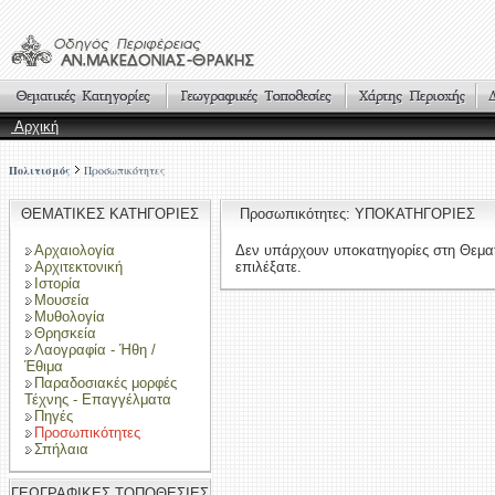
Αρχική
Πολιτισμός
Προσωπικότητες
ΘΕΜΑΤΙΚΕΣ ΚΑΤΗΓΟΡΙΕΣ
Προσωπικότητες: ΥΠΟΚΑΤΗΓΟΡΙΕΣ
Αρχαιολογία
Δεν υπάρχουν υποκατηγορίες στη Θεμα
Αρχιτεκτονική
επιλέξατε.
Ιστορία
Μουσεία
Μυθολογία
Θρησκεία
Λαογραφία - Ήθη /
Έθιμα
Παραδοσιακές μορφές
Τέχνης - Επαγγέλματα
Πηγές
Προσωπικότητες
Σπήλαια
ΓΕΩΓΡΑΦΙΚΕΣ ΤΟΠΟΘΕΣΙΕΣ