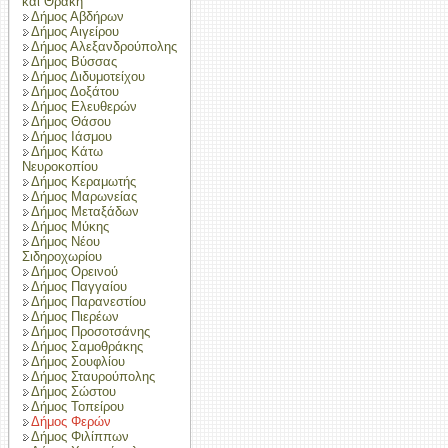
και Θράκη
Δήμος Αβδήρων
Δήμος Αιγείρου
Δήμος Αλεξανδρούπολης
Δήμος Βύσσας
Δήμος Διδυμοτείχου
Δήμος Δοξάτου
Δήμος Ελευθερών
Δήμος Θάσου
Δήμος Ιάσμου
Δήμος Κάτω
Νευροκοπίου
Δήμος Κεραμωτής
Δήμος Μαρωνείας
Δήμος Μεταξάδων
Δήμος Μύκης
Δήμος Νέου
Σιδηροχωρίου
Δήμος Ορεινού
Δήμος Παγγαίου
Δήμος Παρανεστίου
Δήμος Πιερέων
Δήμος Προσοτσάνης
Δήμος Σαμοθράκης
Δήμος Σουφλίου
Δήμος Σταυρούπολης
Δήμος Σώστου
Δήμος Τοπείρου
Δήμος Φερών
Δήμος Φιλίππων