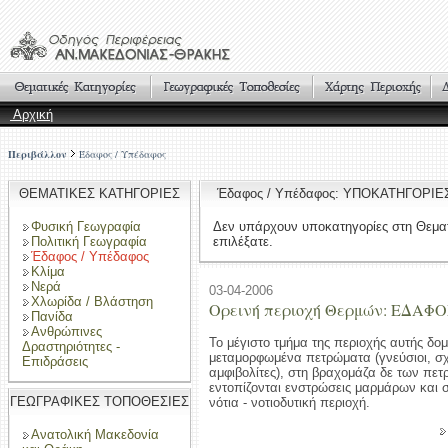
Αρχική
Περιβάλλον
Έδαφος / Υπέδαφος
ΘΕΜΑΤΙΚΕΣ ΚΑΤΗΓΟΡΙΕΣ
Έδαφος / Υπέδαφος: ΥΠΟΚΑΤΗΓΟΡΙΕ
Φυσική Γεωγραφία
Δεν υπάρχουν υποκατηγορίες στη Θεμα
Πολιτική Γεωγραφία
επιλέξατε.
Έδαφος / Υπέδαφος
Κλίμα
Νερά
03-04-2006
Χλωρίδα / Βλάστηση
Ορεινή περιοχή Θερμών: ΕΔΑΦ
Πανίδα
Ανθρώπινες
Το μέγιστο τμήμα της περιοχής αυτής δομ
Δραστηριότητες -
μεταμορφωμένα πετρώματα (γνεύσιοι, σχι
Επιδράσεις
αμφιβολίτες), στη βραχομάζα δε των πε
εντοπίζονται ενστρώσεις μαρμάρων και 
ΓΕΩΓΡΑΦΙΚΕΣ ΤΟΠΟΘΕΣΙΕΣ
νότια - νοτιοδυτική περιοχή.
Ανατολική Μακεδονία