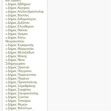
και Θράκη
Δήμος Αβδήρων
Δήμος Αιγείρου
Δήμος Αλεξανδρούπολης
Δήμος Βύσσας
Δήμος Διδυμοτείχου
Δήμος Δοξάτου
Δήμος Ελευθερών
Δήμος Θάσου
Δήμος Ιάσμου
Δήμος Κάτω
Νευροκοπίου
Δήμος Κεραμωτής
Δήμος Μαρωνείας
Δήμος Μεταξάδων
Δήμος Μύκης
Δήμος Νέου
Σιδηροχωρίου
Δήμος Ορεινού
Δήμος Παγγαίου
Δήμος Παρανεστίου
Δήμος Πιερέων
Δήμος Προσοτσάνης
Δήμος Σαμοθράκης
Δήμος Σουφλίου
Δήμος Σταυρούπολης
Δήμος Σώστου
Δήμος Τοπείρου
Δήμος Φερών
Δήμος Φιλίππων