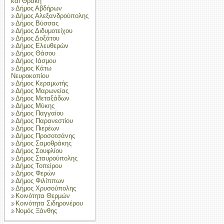
και Θράκη
Δήμος Αβδήρων
Δήμος Αλεξανδρούπολης
Δήμος Βύσσας
Δήμος Διδυμοτείχου
Δήμος Δοξάτου
Δήμος Ελευθερών
Δήμος Θάσου
Δήμος Ιάσμου
Δήμος Κάτω
Νευροκοπίου
Δήμος Κεραμωτής
Δήμος Μαρωνείας
Δήμος Μεταξάδων
Δήμος Μύκης
Δήμος Παγγαίου
Δήμος Παρανεστίου
Δήμος Πιερέων
Δήμος Προσοτσάνης
Δήμος Σαμοθράκης
Δήμος Σουφλίου
Δήμος Σταυρούπολης
Δήμος Τοπείρου
Δήμος Φερών
Δήμος Φιλίππων
Δήμος Χρυσούπολης
Κοινότητα Θερμών
Κοινότητα Σιδηρονέρου
Νομός Ξάνθης