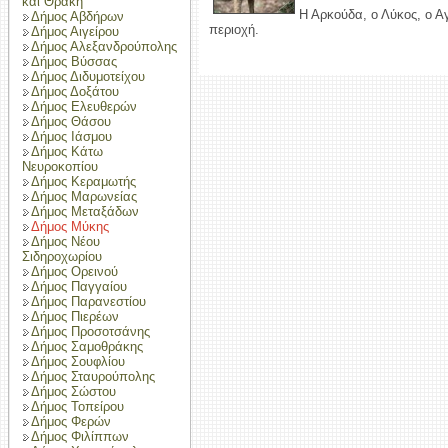
και Θράκη
Η Αρκούδα, ο Λύκος, ο Α
Δήμος Αβδήρων
περιοχή.
Δήμος Αιγείρου
Δήμος Αλεξανδρούπολης
Δήμος Βύσσας
Δήμος Διδυμοτείχου
Δήμος Δοξάτου
Δήμος Ελευθερών
Δήμος Θάσου
Δήμος Ιάσμου
Δήμος Κάτω
Νευροκοπίου
Δήμος Κεραμωτής
Δήμος Μαρωνείας
Δήμος Μεταξάδων
Δήμος Μύκης
Δήμος Νέου
Σιδηροχωρίου
Δήμος Ορεινού
Δήμος Παγγαίου
Δήμος Παρανεστίου
Δήμος Πιερέων
Δήμος Προσοτσάνης
Δήμος Σαμοθράκης
Δήμος Σουφλίου
Δήμος Σταυρούπολης
Δήμος Σώστου
Δήμος Τοπείρου
Δήμος Φερών
Δήμος Φιλίππων