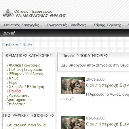
Αρχική
Περιβάλλον
Πανίδα
ΘΕΜΑΤΙΚΕΣ ΚΑΤΗΓΟΡΙΕΣ
Πανίδα: ΥΠΟΚΑΤΗΓΟΡΙΕΣ
Φυσική Γεωγραφία
Δεν υπάρχουν υποκατηγορίες στη Θεματ
Πολιτική Γεωγραφία
Έδαφος / Υπέδαφος
Κλίμα
29-01-2006
Νερά
Ορεινή περιοχή Εχί
Χλωρίδα / Βλάστηση
Πανίδα
Η Αρκούδα, ο Λύκος, ο Α
Ανθρώπινες
περιοχή.
Δραστηριότητες -
Επιδράσεις
ΓΕΩΓΡΑΦΙΚΕΣ ΤΟΠΟΘΕΣΙΕΣ
03-04-2006
Ορεινή περιοχή Σμί
Ανατολική Μακεδονία