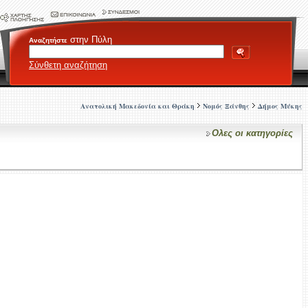
στην Πύλη
Αναζητήστε
Σύνθετη αναζήτηση
Ανατολική Μακεδονία και Θράκη
Νομός Ξάνθης
Δήμος Μύκης
Ολες οι κατηγορίες