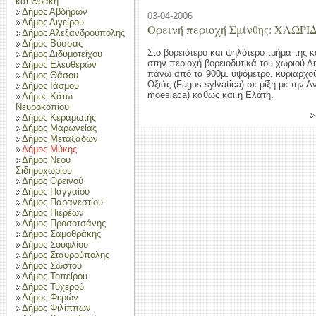
και Θράκη
Δήμος Αβδήρων
03-04-2006
Δήμος Αιγείρου
Ορεινή περιοχή Σμίνθης: ΧΛΩΡΙ
Δήμος Αλεξανδρούπολης
Δήμος Βύσσας
Στο βορειότερο και ψηλότερο τμήμα της κ
Δήμος Διδυμοτείχου
στην περιοχή βορειοδυτικά του χωριού Δ
Δήμος Ελευθερών
πάνω από τα 900μ. υψόμετρο, κυριαρχού
Δήμος Θάσου
Οξιάς (Fagus sylvatica) σε μίξη με την 
Δήμος Ιάσμου
moesiaca) καθώς και η Ελάτη.
Δήμος Κάτω
Νευροκοπίου
Δήμος Κεραμωτής
Δήμος Μαρωνείας
Δήμος Μεταξάδων
Δήμος Μύκης
Δήμος Νέου
Σιδηροχωρίου
Δήμος Ορεινού
Δήμος Παγγαίου
Δήμος Παρανεστίου
Δήμος Πιερέων
Δήμος Προσοτσάνης
Δήμος Σαμοθράκης
Δήμος Σουφλίου
Δήμος Σταυρούπολης
Δήμος Σώστου
Δήμος Τοπείρου
Δήμος Τυχερού
Δήμος Φερών
Δήμος Φιλίππων