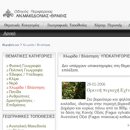
Αρχική
Περιβάλλον
Χλωρίδα / Βλάστηση
ΘΕΜΑΤΙΚΕΣ ΚΑΤΗΓΟΡΙΕΣ
Χλωρίδα / Βλάστηση: ΥΠΟΚΑΤΗΓΟΡΙ
Φυσική Γεωγραφία
Δεν υπάρχουν υποκατηγορίες στη Θεμα
Πολιτική Γεωγραφία
επιλέξατε.
Έδαφος / Υπέδαφος
Κλίμα
Νερά
29-01-2006
Χλωρίδα / Βλάστηση
Ορεινή περιοχή Εχί
Πανίδα
Ανθρώπινες
Στο βορειότερο και ψηλότ
Δραστηριότητες -
κοιλάδας, ιδιαίτερα στην περιοχή βορειο
Επιδράσεις
Δημάριο και κυρίως πάνω από τα 900μ. 
τα δάση της Κοινής Οξιάς (Fagus sylvatic
ΓΕΩΓΡΑΦΙΚΕΣ ΤΟΠΟΘΕΣΙΕΣ
Ανατολική Οξιά (Fagus moesiaca) καθώς
Ανατολική Μακεδονία