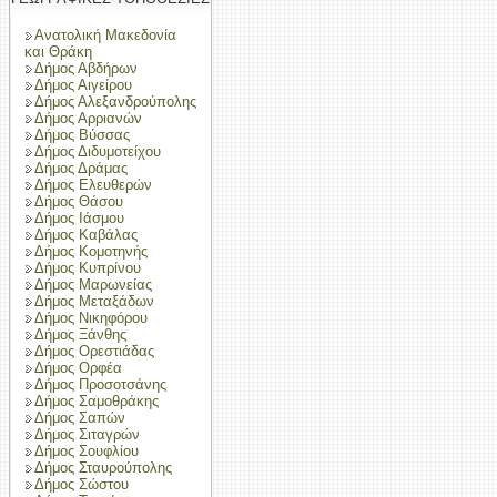
Ανατολική Μακεδονία
και Θράκη
Δήμος Αβδήρων
Δήμος Αιγείρου
Δήμος Αλεξανδρούπολης
Δήμος Αρριανών
Δήμος Βύσσας
Δήμος Διδυμοτείχου
Δήμος Δράμας
Δήμος Ελευθερών
Δήμος Θάσου
Δήμος Ιάσμου
Δήμος Καβάλας
Δήμος Κομοτηνής
Δήμος Κυπρίνου
Δήμος Μαρωνείας
Δήμος Μεταξάδων
Δήμος Νικηφόρου
Δήμος Ξάνθης
Δήμος Ορεστιάδας
Δήμος Ορφέα
Δήμος Προσοτσάνης
Δήμος Σαμοθράκης
Δήμος Σαπών
Δήμος Σιταγρών
Δήμος Σουφλίου
Δήμος Σταυρούπολης
Δήμος Σώστου