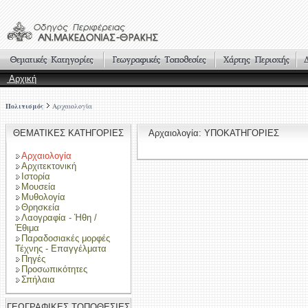
Αρχική
Πολιτισμός
Αρχαιολογία
ΘΕΜΑΤΙΚΕΣ ΚΑΤΗΓΟΡΙΕΣ
Αρχαιολογία: ΥΠΟΚΑΤΗΓΟΡΙΕΣ
Αρχαιολογία
Αρχιτεκτονική
Ιστορία
Μουσεία
Μυθολογία
Θρησκεία
Λαογραφία - Ήθη /
Έθιμα
Παραδοσιακές μορφές
Τέχνης - Επαγγέλματα
Πηγές
Προσωπικότητες
Σπήλαια
ΓΕΩΓΡΑΦΙΚΕΣ ΤΟΠΟΘΕΣΙΕΣ