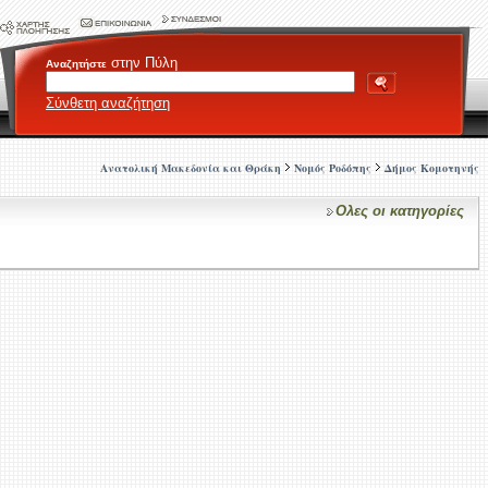
στην Πύλη
Αναζητήστε
Σύνθετη αναζήτηση
Ανατολική Μακεδονία και Θράκη
Νομός Ροδόπης
Δήμος Κομοτηνής
Ολες οι κατηγορίες