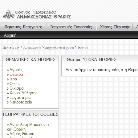
Αρχική
Πολιτισμός
Αρχαιολογία
Αρχαιολογικοί χώροι
Θέατρα
ΘΕΜΑΤΙΚΕΣ ΚΑΤΗΓΟΡΙΕΣ
Θέατρα: ΥΠΟΚΑΤΗΓΟΡΙΕΣ
Αγορές
Δεν υπάρχουν υποκατηγορίες στη Θεματ
Θέατρα
Ιερά
Οικίες
Οικισμοί
Χώροι Άθλησης
Εργαστήρια
Νεκροταφεία
ΓΕΩΓΡΑΦΙΚΕΣ ΤΟΠΟΘΕΣΙΕΣ
Ανατολική Μακεδονία
και Θράκη
Δήμος Θάσου