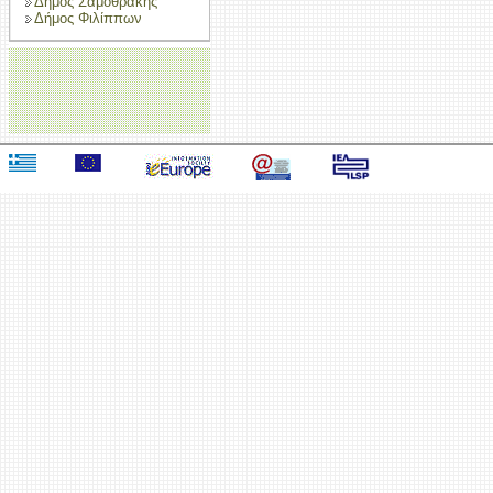
Δήμος Σαμοθράκης
Δήμος Φιλίππων