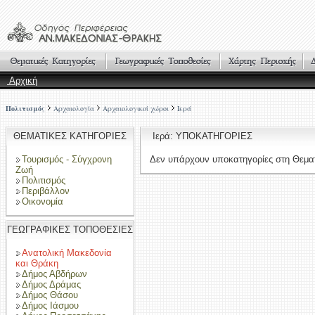
Αρχική
Πολιτισμός
Αρχαιολογία
Αρχαιολογικοί χώροι
Ιερά
ΘΕΜΑΤΙΚΕΣ ΚΑΤΗΓΟΡΙΕΣ
Ιερά: ΥΠΟΚΑΤΗΓΟΡΙΕΣ
Τουρισμός - Σύγχρονη
Δεν υπάρχουν υποκατηγορίες στη Θεματ
Ζωή
Πολιτισμός
Περιβάλλον
Οικονομία
ΓΕΩΓΡΑΦΙΚΕΣ ΤΟΠΟΘΕΣΙΕΣ
Ανατολική Μακεδονία
και Θράκη
Δήμος Αβδήρων
Δήμος Δράμας
Δήμος Θάσου
Δήμος Ιάσμου