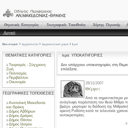
Αρχική
Πολιτισμός
Αρχαιολογία
Αρχαιολογικοί χώροι
Ιερά
ΘΕΜΑΤΙΚΕΣ ΚΑΤΗΓΟΡΙΕΣ
Ιερά: ΥΠΟΚΑΤΗΓΟΡΙΕΣ
Τουρισμός - Σύγχρονη
Δεν υπάρχουν υποκατηγορίες στη Θεμα
Ζωή
επιλέξατε.
Πολιτισμός
Περιβάλλον
Οικονομία
28/11/2007
Θέρμες
ΓΕΩΓΡΑΦΙΚΕΣ ΤΟΠΟΘΕΣΙΕΣ
Από τα σημαντικότερα μν
ανάγλυφη παράσταση του θεού Μίθρα π
Ανατολική Μακεδονία
βράχο, μαρτυρεί τη διάδοση της Μιθραϊκ
και Θράκη
ορεινή Ροδόπη κατά τα τελευταία χρόνι
Δήμος Αβδήρων
αυτοκρατορίας.
Δήμος Δράμας
Δήμος Θάσου
Δήμος Ιάσμου