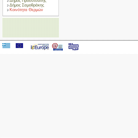
Δήμος Προσοτσάνης
Δήμος Σαμοθράκης
Κοινότητα Θερμών