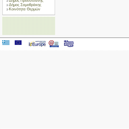
Δήμος Προσοτσάνης
Δήμος Σαμοθράκης
Κοινότητα Θερμών