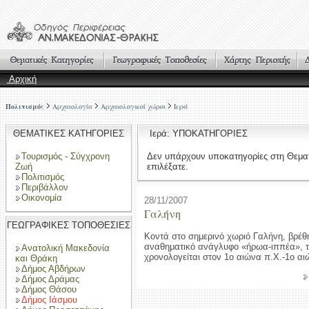
Αρχική
Πολιτισμός
Αρχαιολογία
Αρχαιολογικοί χώροι
Ιερά
ΘΕΜΑΤΙΚΕΣ ΚΑΤΗΓΟΡΙΕΣ
Ιερά: ΥΠΟΚΑΤΗΓΟΡΙΕΣ
Τουρισμός - Σύγχρονη
Δεν υπάρχουν υποκατηγορίες στη Θεμα
Ζωή
επιλέξατε.
Πολιτισμός
Περιβάλλον
Οικονομία
28/11/2007
Γαλήνη
ΓΕΩΓΡΑΦΙΚΕΣ ΤΟΠΟΘΕΣΙΕΣ
Κοντά στο σημερινό χωριό Γαλήνη, βρέθ
αναθηματικό ανάγλυφο «ήρωα-ιππέα», τ
Ανατολική Μακεδονία
χρονολογείται στον 1ο αιώνα π.Χ.-1ο αι
και Θράκη
Δήμος Αβδήρων
Δήμος Δράμας
Δήμος Θάσου
Δήμος Ιάσμου