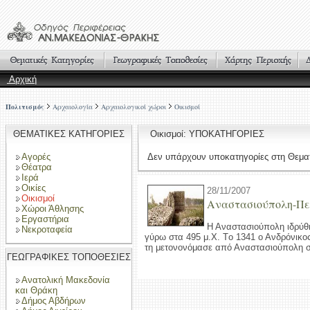
Αρχική
Πολιτισμός
Αρχαιολογία
Αρχαιολογικοί χώροι
Οικισμοί
ΘΕΜΑΤΙΚΕΣ ΚΑΤΗΓΟΡΙΕΣ
Οικισμοί: ΥΠΟΚΑΤΗΓΟΡΙΕΣ
Αγορές
Δεν υπάρχουν υποκατηγορίες στη Θεματ
Θέατρα
Ιερά
Οικίες
28/11/2007
Οικισμοί
Αναστασιούπολη-Πε
Χώροι Άθλησης
Εργαστήρια
H Aναστασιούπολη ιδρύθ
Νεκροταφεία
γύρω στα 495 μ.Χ. Tο 1341 ο Ανδρόνικο
τη μετονονόμασε από Αναστασιούπολη σ
ΓΕΩΓΡΑΦΙΚΕΣ ΤΟΠΟΘΕΣΙΕΣ
Ανατολική Μακεδονία
και Θράκη
Δήμος Αβδήρων