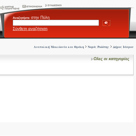
στην Πύλη
Αναζητήστε
Σύνθετη αναζήτηση
Ανατολική Μακεδονία και Θράκη
Νομός Ροδόπης
Δήμος Ιάσμου
Ολες οι κατηγορίες