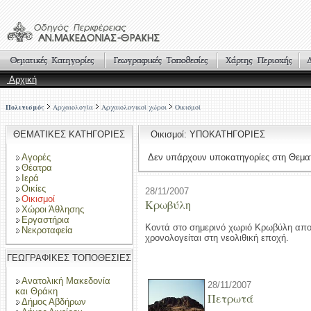
Αρχική
Πολιτισμός
Αρχαιολογία
Αρχαιολογικοί χώροι
Οικισμοί
ΘΕΜΑΤΙΚΕΣ ΚΑΤΗΓΟΡΙΕΣ
Οικισμοί: ΥΠΟΚΑΤΗΓΟΡΙΕΣ
Αγορές
Δεν υπάρχουν υποκατηγορίες στη Θεματ
Θέατρα
Ιερά
Οικίες
28/11/2007
Οικισμοί
Κρωβύλη
Χώροι Άθλησης
Εργαστήρια
Κοντά στο σημερινό χωριό Κρωβύλη αποκ
Νεκροταφεία
χρονολογείται στη νεολιθική εποχή.
ΓΕΩΓΡΑΦΙΚΕΣ ΤΟΠΟΘΕΣΙΕΣ
Ανατολική Μακεδονία
28/11/2007
και Θράκη
Πετρωτά
Δήμος Αβδήρων