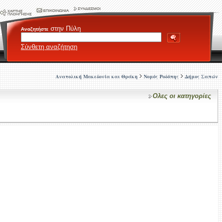
στην Πύλη
Αναζητήστε
Σύνθετη αναζήτηση
Ανατολική Μακεδονία και Θράκη
Νομός Ροδόπης
Δήμος Σαπών
Ολες οι κατηγορίες