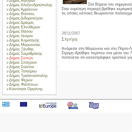
Δήμος Αιγείρου
Στα Βόρεια του σημερινού
Δήμος Αλεξανδρούπολης
Στην ευρύτερη περιοχή βρέθηκε κεραμικ
Δήμος Αρριανών
τις οποίες κάποιες θεωρούνται παλαιοχρι
Δήμος Βύσσας
Δήμος Διδυμοτείχου
Δήμος Δράμας
Δήμος Ελευθερών
Δήμος Θάσου
28/11/2007
Δήμος Ιάσμου
Στρύμη
Δήμος Κομοτηνής
Δήμος Μαρωνείας
Ανάμεσα στη Μαρώνεια και στο Πόρτο-Λά
Δήμος Ξάνθης
Στρύμη ιδρύθηκε περίπου στα μέσα του 
Δήμος Σαμοθράκης
πιστεύεται ότι καταστράφηκε οριστικά γ
Δήμος Σαπών
Δήμος Σιταγρών
Δήμος Σώστου
Δήμος Τοπείρου
Δήμος Τραϊανούπολης
Δήμος Φερών
Δήμος Φιλίππων
Κοινότητα Οργάνης