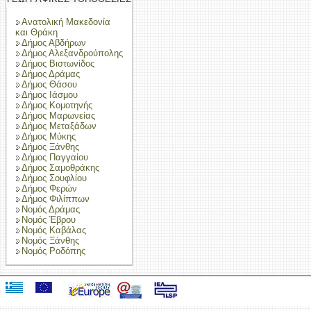
Ανατολική Μακεδονία
και Θράκη
Δήμος Αβδήρων
Δήμος Αλεξανδρούπολης
Δήμος Βιστωνίδος
Δήμος Δράμας
Δήμος Θάσου
Δήμος Ιάσμου
Δήμος Κομοτηνής
Δήμος Μαρωνείας
Δήμος Μεταξάδων
Δήμος Μύκης
Δήμος Ξάνθης
Δήμος Παγγαίου
Δήμος Σαμοθράκης
Δήμος Σουφλίου
Δήμος Φερών
Δήμος Φιλίππων
Νομός Δράμας
Νομός Έβρου
Νομός Καβάλας
Νομός Ξάνθης
Νομός Ροδόπης