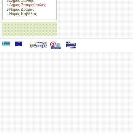
Δήμος Ξάνθης
Δήμος Σταυρούπολης
Νομός Δράμας
Νομός Καβάλας