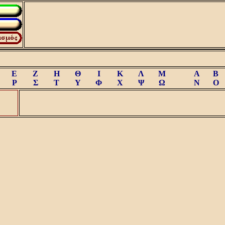
Ε
Ζ
Η
Θ
Ι
Κ
Λ
Μ
A
B
Ρ
Σ
Τ
Υ
Φ
Χ
Ψ
Ω
N
O