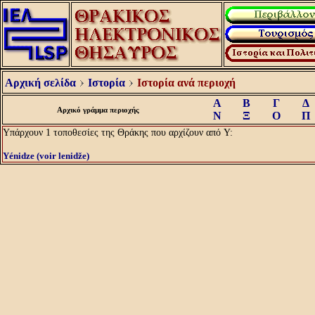
Αρχική σελίδα
Ιστορία
Ιστορία ανά περιοχή
Α
Β
Γ
Δ
Αρχικό γράμμα περιοχής
Ν
Ξ
Ο
Π
Υπάρχουν 1 τοποθεσίες της Θράκης που αρχίζουν από Y:
Yénidze (voir lenidže)