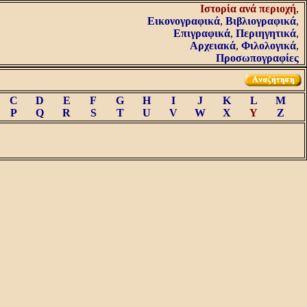
Iστορία ανά περιοχή
,
Εικονογραφικά
,
Βιβλιογραφικά
,
Επιγραφικά
,
Περιηγητικά
,
Αρχειακά
,
Φιλολογικά
,
Προσωπογραφίες
C
D
E
F
G
H
I
J
K
L
M
P
Q
R
S
T
U
V
W
X
Y
Z