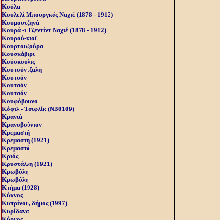
Κούλα
Κουλελί Μπουργκάς Ναχιέ (1878 - 1912)
Κουμουτζηνά
Κουρά -ι Τζεντίντ Ναχιέ (1878 - 1912)
Κουρού-κιοϊ
Κουρτουξούρα
Κουσκάβιρι
Κούσκουλις
Κουτούντζαλη
Κουτσόν
Κουτσόν
Κουτσόν
Κουφόβουνο
Κόφιλ - Tσιφλίκ (NB0109)
Κρανιά
Κρανοβούνιον
Κρεμαστή
Κρεμαστή (1921)
Κρεμαστό
Κριός
Κρυστάλλη (1921)
Κρωβύλη
Κρωβύλη
Κτήμα (1928)
Κύκνος
Κυπρίνου, δήμος (1997)
Κυρίδανα
Κύρνος