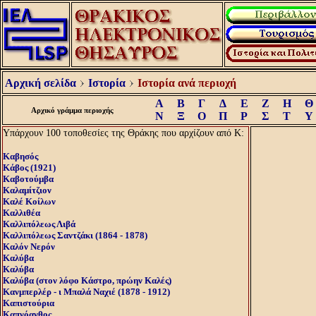
Αρχική σελίδα
Ιστορία
Ιστορία ανά περιοχή
Α
Β
Γ
Δ
Ε
Ζ
Η
Θ
Αρχικό γράμμα περιοχής
Ν
Ξ
Ο
Π
Ρ
Σ
Τ
Υ
Υπάρχουν 100 τοποθεσίες της Θράκης που αρχίζουν από Κ:
Καβησός
Κάβος (1921)
Καβοτούμβα
Καλαμίτζιον
Καλέ Κοίλων
Καλλιθέα
Καλλιπόλεως Λιβά
Καλλιπόλεως Σαντζάκι (1864 - 1878)
Καλόν Nερόν
Καλύβα
Καλύβα
Καλύβα (στον λόφο Κάστρο, πρώην Καλές)
Κανμπερλέρ - ι Μπαλά Ναχιέ (1878 - 1912)
Καπιστούρια
Καπνόανθος