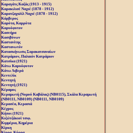
Καραγάτς Καζάς (1913 - 1915)
Καρακιλισέ Ναχιέ (1878 - 1912)
Καρατζαχαλίλ Ναχιέ (1878 - 1912)
Κάρβερος
Καρότα, Καρρότα
Καρυόφυτον
Κασεήρα
Κασιβόνων
Καστανίτης
Καστανωτόν
Κατασκήνωσις Σαρακατσαναίων
Κατράμιον, Παλαιόν Kατράμιον
Κατσίκα (1921)
Κάτω Καρυόφυτον
Κάτω Λιβερά
Κεντελίκ
Κεντητή
Κεντητή (1921)
Κέραμος
Κεραμωτή (Nομού Kαβάλας) (NB0115), Σκάλα Kεραμωτή
(NB0111, NB0109) (NB0111, NB0109)
Κερασέα, Κερασιά
Κέχρος
Κήποι (1921)
Κιζιλτζάκιοϊ τσιφ.
Κιμμέρια, Κημέρια
Κίρκη
Κίρρα, Κύρρα