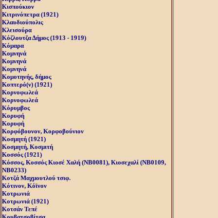
Κισπούκιον
Κιτρινόπετρα (1921)
Κλαυδιούπολις
Κλεισούρα
Κόζλουτζα Δήμος (1913 - 1919)
Κόμαρα
Κομνηνά
Κομνηνά
Κομνηνά
Κομοτηνής, δήμος
Κοπτερό(ν) (1921)
Κορνοφωλεά
Κορνοφωλεά
Κόρυμβος
Κορυφή
Κορυφή
Κορφόβουνον, Κορφοβούνιον
Κοσμητή (1921)
Κοσμητή, Kοσμιτή
Κοσσός (1921)
Κόσσος, Kοσσός Kιοσέ Xαλή (NB0081), Kιοσεχαλί (NB0109,
NB0233)
Κοτζά Μαχμουτλού τσιφ.
Κότινον, Κόϊνον
Κοτρωνιά
Κοτρωνιά (1921)
Κοτσάν Τεπέ
Κουβατσοβίτσα