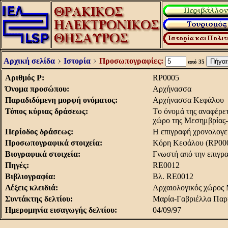
Αρχική σελίδα
Ιστορία
Προσωπογραφίες:
από 35
Αριθμός Ρ:
RP0005
Όνομα προσώπου:
Aρχήνασσα
Παραδιδόμενη μορφή ονόματος:
Aρχήνασσα Kεφάλου
Τόπος κύριας δράσεως:
Tο όνομά της αναφέρετ
χώρο της Mεσημβρίας-
Περίοδος δράσεως:
H επιγραφή χρονολογεί
Προσωπογραφικά στοιχεία:
Kόρη Kεφάλου (RP00
Βιογραφικά στοιχεία:
Γνωστή από την επιγρα
Πηγές:
RE0012
Βιβλιογραφία:
Bλ. RE0012
Λέξεις κλειδιά:
Aρχαιολογικός χώρος
Συντάκτης δελτίου:
Μαρία-Γαβριέλλα Παρ
Ημερομηνία εισαγωγής δελτίου:
04/09/97