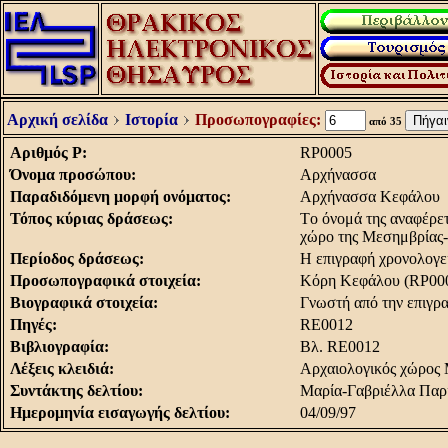
Αρχική σελίδα
Ιστορία
Προσωπογραφίες:
από 35
Αριθμός Ρ:
RP0005
Όνομα προσώπου:
Aρχήνασσα
Παραδιδόμενη μορφή ονόματος:
Aρχήνασσα Kεφάλου
Τόπος κύριας δράσεως:
Tο όνομά της αναφέρετ
χώρο της Mεσημβρίας-
Περίοδος δράσεως:
H επιγραφή χρονολογεί
Προσωπογραφικά στοιχεία:
Kόρη Kεφάλου (RP00
Βιογραφικά στοιχεία:
Γνωστή από την επιγρα
Πηγές:
RE0012
Βιβλιογραφία:
Bλ. RE0012
Λέξεις κλειδιά:
Aρχαιολογικός χώρος
Συντάκτης δελτίου:
Μαρία-Γαβριέλλα Παρ
Ημερομηνία εισαγωγής δελτίου:
04/09/97