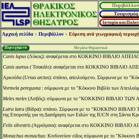
Αρχική σελίδα
Περιβάλλον
Εύρεση ανά γεωγραφική περιοχή
Μεγάλα Θηλαστικά
Canis lupus
(Λύκος): αναφέρεται στο ΚΟΚΚΙΝΟ ΒΙΒΛΙΟ Α
Canis aureus (
Τσακάλι): αναφέρεται στο ΚΟΚΚΙΝΟ ΒΙΒΛΙ
Αρκούδα (
Ursus arctos
): σπάνιο, απειλούμενο. Σύμφωνα με το "Κό
Vormela peregusna
: σύμφωνα με το "Κόκκινο Βιβλίο των Απειλού
Meles meles
(Aσβός): σύμφωνα με το "ΚΟΚΚΙΝΟ ΒΙΒΛΙΟ ΤΩ
Lutra lutra
(Βίδρα): σπάνιο. Σύμφωνα με το "ΚΟΚΚΙΝΟ ΒΙΒΛΙ
της Επιτροπής για τη Διατήρηση των Ειδών της IUCN στη Σάντα Κρ
Felis silvestris (
Αγριόγατα): αναφέρεται στο ΚΟΚΚΙΝΟ ΒΙΒ
Monachus monachus:
Κινδυνεύον είδος σύμφωνα με το "Κόκκινο 