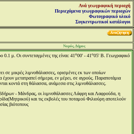
Ανά γεωγραφική περιοχή
Περιεχόμενα γεωγραφικών περιοχών
Φωτογραφικό υλικό
Συγκεντρωτικοί κατάλογοι
Νομός, Δήμος
ο
ο
 0.1 μ. Οι συντεταγμένες της είναι: 41
00' - 41
05' Β. Γεωγραφικό
ει σε μικρές λιμνοθάλασσες, ορισμένες εκ των οποίων
α έχουν μετατραπεί σήμερα, εν μέρει, σε αγρούς. Παραποτάμια
ονται κοντά στη θάλασσα, ανάμεσα στις λιμνοθάλασσες.
Αβδήρων - Μάνδρας, οι λιμνοθάλασσες Λάφρη και Λαφρούδα, η
ρίδα(Μητρικού) και τις εκβολές του ποταμού Φιλιούρη αποτελούν
σίας βιότοπους