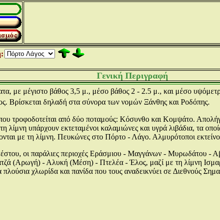
:
Γενική Περιγραφή
, με μέγιστο βάθος 3,5 μ., μέσο βάθος 2 - 2.5 μ., και μέσο υψόμετρο
ς. Βρίσκεται δηλαδή στα σύνορα των νομών Ξάνθης και Ροδόπης.
 που τροφοδοτείται από δύο ποταμούς: Κόσυνθο και Κομψάτο. Απολήγ
τη λίμνη υπάρχουν εκτεταμένοι καλαμιώνες και υγρά λιβάδια, τα οποί
ονται με τη λίμνη. Πευκώνες στο Πόρτο - Λάγο. Αλμυρότοποι εκτείν
έστου, οι παράλιες περιοχές Εράσμιου - Μαγγάνων - Μυρωδάτου - 
τζά (Αρωγή) - Αλυκή (Μέση) - Πτελέα - Έλος, μαζί με τη λίμνη Ισμα
πλούσια χλωρίδα και πανίδα που τους αναδεικνύει σε Διεθνούς Σημα