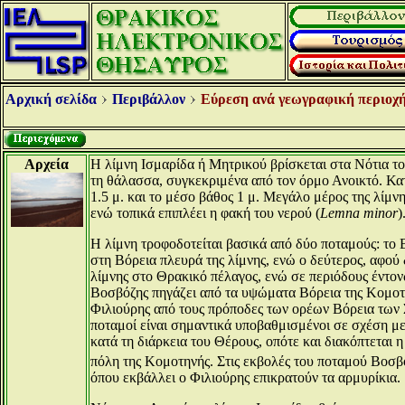
Αρχική σελίδα
Περιβάλλον
Εύρεση ανά γεωγραφική περιοχή
Αρχεία
Η λίμνη Ισμαρίδα ή Μητρικού βρίσκεται στα Νότια το
τη θάλασσα, συγκεκριμένα από τον όρμο Ανοικτό. Κατ
1.5 μ. και το μέσο βάθος 1 μ. Μεγάλο μέρος της λίμν
ενώ τοπικά επιπλέει η φακή του νερού (
Lemna minor
)
Η λίμνη τροφοδοτείται βασικά από δύο ποταμούς: το 
στη Βόρεια πλευρά της λίμνης, ενώ ο δεύτερος, αφού
λίμνης στο Θρακικό πέλαγος, ενώ σε περιόδους έντον
Βοσβόζης πηγάζει από τα υψώματα Βόρεια της Κομοτη
Φιλιούρης από τους πρόποδες των ορέων Βόρεια των Σ
ποταμοί είναι σημαντικά υποβαθμισμένοι σε σχέση με
κατά τη διάρκεια του Θέρους, οπότε και διακόπτεται 
πόλη της Κομοτηνής. Στις εκβολές του ποταμού Βοσβό
όπου εκβάλλει ο Φιλιούρης επικρατούν τα αρμυρίκια.