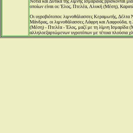
Νότια και Δυτικά της λίμνης Ισμαρίδας βρίσκονται μι
οποίων είναι οι: Έλος, Πτελέα, Αλυκή (Μέση), Καρατ
Οι υγροβιότοποι: λιμνοθάλασσες Κεραμωτής, Δέλτα 
Μάνδρας, οι λιμνοθάλασσες Λάφρη και Λαφρούδα, η 
(Μέση) - Πτελέα - Έλος, μαζί με τη λίμνη Ισμαρίδα 
αλληλοεξαρτώμενων υγροτόπων με τέτοια πλούσια χλω