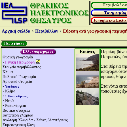
Αρχική σελίδα
Περιβάλλον
Εύρεση ανά γεωγραφική περιοχή
Εικόνες
Περιλαμβάνετα
Πετρωτών, όπ
Φυσική γεωγραφία
•
Γενική Περιγραφή
Στα βόρεια τη
Στοιχεία περιβάλλοντος
απαγορευόταν 
Κλίμα
αραιούς θάμνο
Πολιτική Γεωγραφία
Αβιοτικά στοιχεία
Στα νότια εκτ
•
Υπέδαφος
• Κλίμα
τοποθεσίες έχ
• •
Τύποι κλίματος
• Νερά
• Ραδιενέργεια
Βιοτικά στοιχεία
Κατώτερη χλωρίδα
Aνώτερη Χλωρίδα - Ζώνες βλαστήσεως
Ευμεσογειακή ζώνη