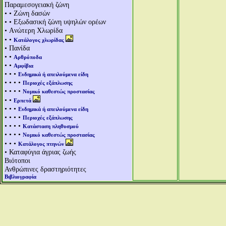
Παραμεσογειακή ζώνη
• • Ζώνη δασών
• • Εξωδασική ζώνη υψηλών ορέων
• Aνώτερη Χλωρίδα
• •
Κατάλογος χλωρίδας
• Πανίδα
• •
Αρθρόποδα
• •
Αμφίβια
• • •
Ενδημικά ή απειλούμενα είδη
• • • •
Περιοχές εξάπλωσης
• • • •
Νομικό καθεστώς προστασίας
• •
Ερπετά
• • •
Ενδημικά ή απειλούμενα είδη
• • • •
Περιοχές εξάπλωσης
• • • •
Κατάσταση πληθυσμού
• • • •
Νομικό καθεστώς προστασίας
• • •
Κατάλογος πτηνών
• Καταφύγια άγριας ζωής
Βιότοποι
Ανθρώπινες δραστηριότητες
Βιβλιογραφία