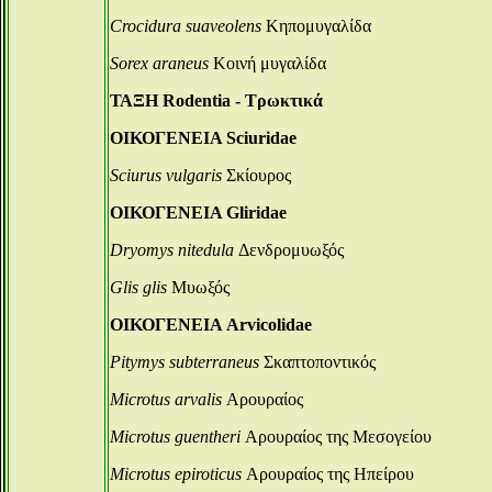
Crocidura suaveolens
Κηπομυγαλίδα
Sorex araneus
Κοινή μυγαλίδα
ΤΑΞΗ Rodentia - Τρωκτικά
ΟΙΚΟΓΕΝΕΙΑ Sciuridae
Sciurus vulgaris
Σκίουρος
ΟΙΚΟΓΕΝΕΙΑ Gliridae
Dryomys nitedula
Δενδρομυωξός
Glis glis
Μυωξός
ΟΙΚΟΓΕΝΕΙΑ Arvicolidae
Pitymys subterraneus
Σκαπτοποντικός
Microtus arvalis
Αρουραίος
Microtus guentheri
Αρουραίος της Μεσογείου
Microtus epiroticus
Αρουραίος της Ηπείρου