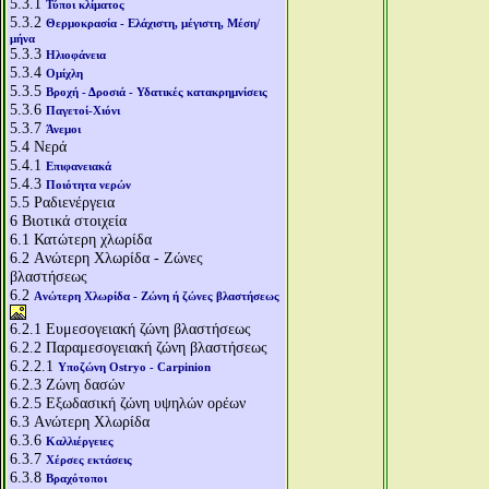
5.3.1
Τύποι κλίματος
5.3.2
Θερμοκρασία - Ελάχιστη, μέγιστη, Μέση/
μήνα
5.3.3
Ηλιοφάνεια
5.3.4
Ομίχλη
5.3.5
Βροχή - Δροσιά - Υδατικές κατακρημνίσεις
5.3.6
Παγετοί-Χιόνι
5.3.7
Άνεμοι
5.4
Νερά
5.4.1
Επιφανειακά
5.4.3
Ποιότητα νερών
5.5
Ραδιενέργεια
6
Βιοτικά στοιχεία
6.1
Κατώτερη χλωρίδα
6.2
Aνώτερη Χλωρίδα - Ζώνες
βλαστήσεως
6.2
Aνώτερη Χλωρίδα - Ζώνη ή ζώνες βλαστήσεως
6.2.1
Ευμεσογειακή ζώνη βλαστήσεως
6.2.2
Παραμεσογειακή ζώνη βλαστήσεως
6.2.2.1
Υποζώνη Ostryo - Carpinion
6.2.3
Ζώνη δασών
6.2.5
Εξωδασική ζώνη υψηλών ορέων
6.3
Aνώτερη Χλωρίδα
6.3.6
Καλλιέργειες
6.3.7
Χέρσες εκτάσεις
6.3.8
Βραχότοποι