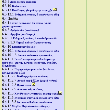
6.3.9
Δασοσκεπείς εκτάσεις
6.3.10
Βοσκότοποι
6.3.13
Κατάλογος χλωρίδας της περιοχής
6.3.13.1
Ενδημικά, σπάνια, ή απειλούμενα είδη
6.4
Πανίδα
6.4.1
Γενική περιγραφή βιοτόπων (κύρια
χαρακτηριστικά)
6.4.5
Αρθρόποδα (κατάλογος)
6.4.9
Αμφίβια (κατάλογος)
6.4.9.1
Ενδημικά, σπάνια, ή απειλούμενα είδη
6.4.9.1.3
Νομικό καθεστώς προστασίας
6.4.10
Ερπετά (κατάλογος)
6.4.10.1
Ενδημικά, σπάνια, ή απειλούμενα είδη
6.4.10.1.3
Νομικό καθεστώς προστασίας
6.4.11.1
Γενικά στοιχεία (μοναδικότητα της
περιοχής - για την Ελλάδα, Μεσόγειο, Ευρώπη,
Παγκόσμια)
6.4.11.2
Περιγραφή σημαντικών βιοτόπων,
κατανομή στο χώρο
6.4.11.2.6
Καλλιεργούμενες εκτάσεις
6.4.11.2.7
Αστικό περιβάλλον (χωριά-πόλεις)
6.4.11.2.8
Βραχότοποι
6.4.11.2.9
Δασοσκεπείς εκτάσεις
6.4.11.3
Κατάλογος των πτηνών της περιοχής
6.4.11.5
Ενδημικά, σπάνια, ή απειλούμενα είδη
6.4.11.5.3
Νομικό καθεστώς προστασίας
6.4.12
Μεγάλα Θηλαστικά (κατάλογος)