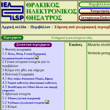
Αρχική σελίδα
Περιβάλλον
Εύρεση ανά γεωγραφική περιοχή
Ενδημικά ή απειλούμενα είδη
Εικόνες
Mustela nivali
1
Φυσική γεωγραφία
Vormela pere
1.1
Τόπος, Θέση, Γενική Περιγραφή
(γεωμορφολογικά στοιχεία)
2
Γενικά ιστορικά στοιχεία για το
περιβάλλον
3
Κλίμα στο χθές και σήμερα
4
Πολιτική Γεωγραφία
4.1
Που ανήκει διοικητικά (Νομός, Δήμος)
4.2
Νομικό καθεστώς-ιδιοκτησιακό καθεστώς
4.3
Τοποθέτηση στο Οδικό δίκτυο και παροχή
υπηρεσιών
5
Αβιοτικά στοιχεία
5.1
Έδαφος (γενική περιγραφή)
5.2
Υπέδαφος (γεωλογικά στοιχεία)
5.3
Κλίμα