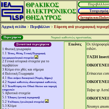
Αρχική σελίδα
Περιβάλλον
Εύρεση ανά γεωγραφική περιοχή
Νομικό καθεστώς προστασίας
Εικόνες
Οι πληροφορίε
ειδών.
1
Φυσική γεωγραφία
1.1
Τόπος, Θέση, Γενική Περιγραφή
TΑΞΗ Insect
(γεωμορφολογικά στοιχεία)
2
Γενικά ιστορικά στοιχεία για το
ΟΙΚΟΓΕΝΕΙΑ
περιβάλλον
3
Κλίμα στο χθές και σήμερα
Erinaceus con
4
Πολιτική Γεωγραφία
4.1
Που ανήκει διοικητικά (Νομός, Δήμος)
ΟΙΚΟΓΕΝΕΙΑ
4.2
Νομικό καθεστώς-ιδιοκτησιακό καθεστώς
4.3
Τοποθέτηση στο Οδικό δίκτυο και παροχή
Talpa sp
Ασπά
υπηρεσιών
5
Αβιοτικά στοιχεία
5.1
Έδαφος (γενική περιγραφή)
ΟΙΚΟΓΕΝΕΙΑ
5.2
Υπέδαφος (γεωλογικά στοιχεία)
5.3
Κλίμα
Neomys anom