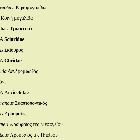
veolens
Κηπομυγαλίδα
Κοινή μυγαλίδα
ia - Τρωκτικά
 Sciuridae
is
Σκίουρος
 Gliridae
ula
Δενδρομυωξός
ός
Arvicolidae
rraneus
Σκαπτοποντικός
is
Αρουραίος
theri
Αρουραίος της Μεσογείου
ticus
Αρουραίος της Ηπείρου