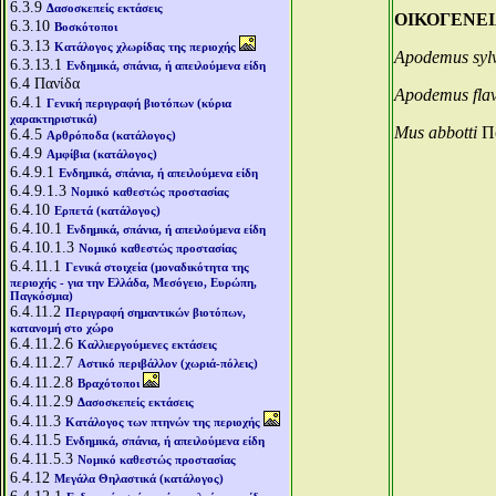
6.3.9
Δασοσκεπείς εκτάσεις
ΟΙΚΟΓΕΝΕΙΑ
6.3.10
Βοσκότοποι
6.3.13
Κατάλογος χλωρίδας της περιοχής
Apodemus sylv
6.3.13.1
Ενδημικά, σπάνια, ή απειλούμενα είδη
6.4
Πανίδα
Apodemus flav
6.4.1
Γενική περιγραφή βιοτόπων (κύρια
χαρακτηριστικά)
Mus abbotti
Πο
6.4.5
Αρθρόποδα (κατάλογος)
6.4.9
Αμφίβια (κατάλογος)
6.4.9.1
Ενδημικά, σπάνια, ή απειλούμενα είδη
6.4.9.1.3
Νομικό καθεστώς προστασίας
6.4.10
Ερπετά (κατάλογος)
6.4.10.1
Ενδημικά, σπάνια, ή απειλούμενα είδη
6.4.10.1.3
Νομικό καθεστώς προστασίας
6.4.11.1
Γενικά στοιχεία (μοναδικότητα της
περιοχής - για την Ελλάδα, Μεσόγειο, Ευρώπη,
Παγκόσμια)
6.4.11.2
Περιγραφή σημαντικών βιοτόπων,
κατανομή στο χώρο
6.4.11.2.6
Καλλιεργούμενες εκτάσεις
6.4.11.2.7
Αστικό περιβάλλον (χωριά-πόλεις)
6.4.11.2.8
Βραχότοποι
6.4.11.2.9
Δασοσκεπείς εκτάσεις
6.4.11.3
Κατάλογος των πτηνών της περιοχής
6.4.11.5
Ενδημικά, σπάνια, ή απειλούμενα είδη
6.4.11.5.3
Νομικό καθεστώς προστασίας
6.4.12
Μεγάλα Θηλαστικά (κατάλογος)