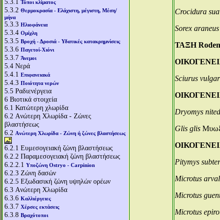
5.3.1
Τύποι κλίματος
5.3.2
Θερμοκρασία - Ελάχιστη, μέγιστη, Μέση/
Crocidura sua
μήνα
5.3.3
Ηλιοφάνεια
Sorex araneus
5.3.4
Ομίχλη
5.3.5
Βροχή - Δροσιά - Υδατικές κατακρημνίσεις
ΤΑΞΗ Rodent
5.3.6
Παγετοί-Χιόνι
5.3.7
Άνεμοι
ΟΙΚΟΓΕΝΕΙΑ
5.4
Νερά
5.4.1
Επιφανειακά
Sciurus vulgar
5.4.3
Ποιότητα νερών
5.5
Ραδιενέργεια
ΟΙΚΟΓΕΝΕΙΑ
6
Βιοτικά στοιχεία
6.1
Κατώτερη χλωρίδα
Dryomys nited
6.2
Aνώτερη Χλωρίδα - Ζώνες
βλαστήσεως
Glis glis
Μυωξ
6.2
Aνώτερη Χλωρίδα - Ζώνη ή ζώνες βλαστήσεως
ΟΙΚΟΓΕΝΕΙΑ 
6.2.1
Ευμεσογειακή ζώνη βλαστήσεως
6.2.2
Παραμεσογειακή ζώνη βλαστήσεως
Pitymys subte
6.2.2.1
Υποζώνη Ostryo - Carpinion
6.2.3
Ζώνη δασών
Microtus arval
6.2.5
Εξωδασική ζώνη υψηλών ορέων
6.3
Aνώτερη Χλωρίδα
Microtus guen
6.3.6
Καλλιέργειες
6.3.7
Χέρσες εκτάσεις
Microtus epiro
6.3.8
Βραχότοποι