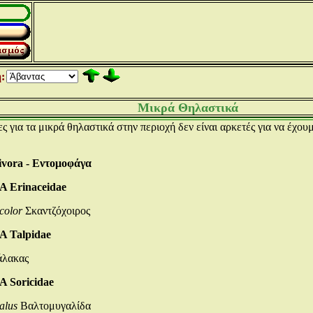
:
Μικρά Θηλαστικά
ς για τα μικρά θηλαστικά στην περιοχή δεν είναι αρκετές για να έχο
ivora - Eντομοφάγα
 Erinaceidae
color
Σκαντζόχοιρος
 Talpidae
λακας
 Soricidae
alus
Βαλτομυγαλίδα