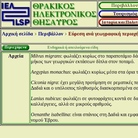
Αρχική σελίδα
Περιβάλλον
Εύρεση ανά γεωγραφική περιοχή
Ενδημικά ή απειλούμενα είδη
Αρχεία
Milvus migrans
: φωλιάζει κυρίως στο παραποτάμιο δ
μήκος των γεωργικών εκτάσεων δίπλα στον ποταμό.
Aegypius monachus
: φωλιάζει κυρίως μέσα στα όρια
Ciconia nigra
: έχει μεγάλη προτίμηση σε ρεματικές 
Δαδιά και ο υπόλοιπος πληθυσμός διασκορπισμένα σε
Lanius nubicus
: φωλιάζει σε φυτοφράχτες κοντά σε δ
καλλιέργειες, αλλά σε μικρούς αριθμούς.
Oenanthe isabellina
: είναι σπάνιος στη Δαδιά και εμφ
νομού Έβρου.