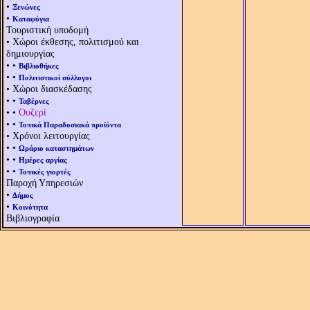
•
Ξενώνες
•
Καταφύγια
Τουριστική υποδομή
• Χώροι έκθεσης, πολιτισμού και
δημιουργίας
• •
Βιβλιοθήκες
• •
Πολιτιστικοί σύλλογοι
• Χώροι διασκέδασης
• •
Ταβέρνες
• •
Ουζερί
• •
Τοπικά Παραδοσιακά προϊόντα
• Χρόνοι λειτουργίας
• •
Ωράριο καταστημάτων
• •
Ημέρες αργίας
• •
Τοπικές γιορτές
Παροχή Υπηρεσιών
•
Δήμος
•
Κοινότητα
Βιβλιογραφία