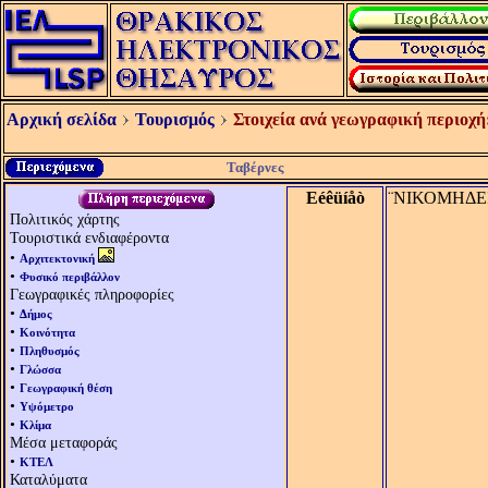
Αρχική σελίδα
Τουρισμός
Στοιχεία ανά γεωγραφική περιοχή
Ταβέρνες
Eéêüíåò
¨ΝΙΚΟΜΗΔΕΙ
Πολιτικός χάρτης
Τουριστικά ενδιαφέροντα
•
Αρχιτεκτονική
•
Φυσικό περιβάλλον
Γεωγραφικές πληροφορίες
•
Δήμος
•
Κοινότητα
•
Πληθυσμός
•
Γλώσσα
•
Γεωγραφική θέση
•
Υψόμετρο
•
Κλίμα
Μέσα μεταφοράς
•
ΚΤΕΛ
Καταλύματα