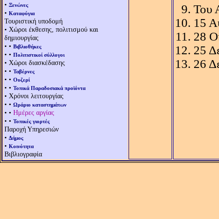
•
Ξενώνες
Του 
•
Καταφύγια
15 Α
Τουριστική υποδομή
• Χώροι έκθεσης, πολιτισμού και
28 Ο
δημιουργίας
• •
Βιβλιοθήκες
25 Δ
• •
Πολιτιστικοί σύλλογοι
26 Δ
• Χώροι διασκέδασης
• •
Ταβέρνες
• •
Ουζερί
• •
Τοπικά Παραδοσιακά προϊόντα
• Χρόνοι λειτουργίας
• •
Ωράριο καταστημάτων
• •
Ημέρες αργίας
• •
Τοπικές γιορτές
Παροχή Υπηρεσιών
•
Δήμος
•
Κοινότητα
Βιβλιογραφία