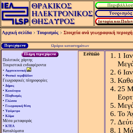
Αρχική σελίδα
Τουρισμός
Στοιχεία ανά γεωγραφική περιοχή
Ωράριο καταστημάτων
Eéêüíåò
1 Ια
Πολιτικός χάρτης
Μεγά
Τουριστικά ενδιαφέροντα
•
6 Ια
Αρχιτεκτονική
•
Φυσικό περιβάλλον
Καθα
Γεωγραφικές πληροφορίες
•
Δήμος
25 Μ
•
Κοινότητα
•
Εορτ
Πληθυσμός
•
Γλώσσα
Μεγά
•
Γεωγραφική θέση
•
Υψόμετρο
Το Ά
•
Κλίμα
Δεύτ
Μέσα μεταφοράς
•
ΚΤΕΛ
1 Μά
Καταλύματα