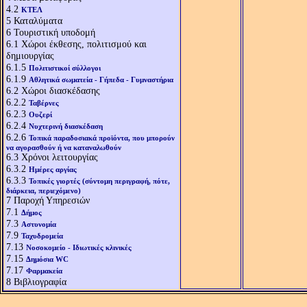
4.2
ΚΤΕΛ
5
Καταλύματα
6
Τουριστική υποδομή
6.1
Χώροι έκθεσης, πολιτισμού και
δημιουργίας
6.1.5
Πολιτιστικοί σύλλογοι
6.1.9
Αθλητικά σωματεία - Γήπεδα - Γυμναστήρια
6.2
Χώροι διασκέδασης
6.2.2
Ταβέρνες
6.2.3
Ουζερί
6.2.4
Νυχτερινή διασκέδαση
6.2.6
Τοπικά παραδοσιακά προϊόντα, που μπορούν
να αγορασθούν ή να καταναλωθούν
6.3
Χρόνοι λειτουργίας
6.3.2
Ημέρες αργίας
6.3.3
Τοπικές γιορτές (σύντομη περιγραφή, πότε,
διάρκεια, περιεχόμενο)
7
Παροχή Υπηρεσιών
7.1
Δήμος
7.3
Αστυνομία
7.9
Ταχυδρομεία
7.13
Νοσοκομείο - Ιδιωτικές κλινικές
7.15
Δημόσια WC
7.17
Φαρμακεία
8
Βιβλιογραφία