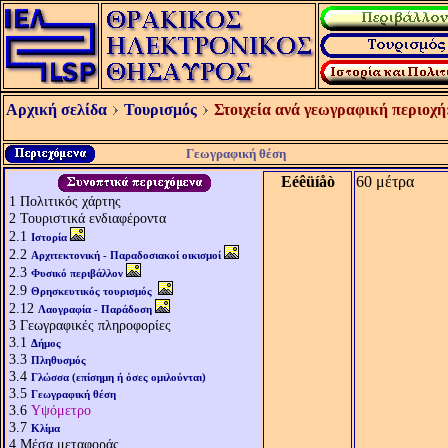
Αρχική σελίδα
Τουρισμός
Στοιχεία ανά γεωγραφική περιοχή
Γεωγραφική θέση
Eéêüíåò
60 μέτρα
1
Πολιτικός χάρτης
2
Τουριστικά ενδιαφέροντα
2.1
Ιστορία
2.2
Αρχιτεκτονική - Παραδοσιακοί οικισμοί
2.3
Φυσικό περιβάλλον
2.9
Θρησκευτικός τουρισμός
2.12
Λαογραφία - Παράδοση
3
Γεωγραφικές πληροφορίες
3.1
Δήμος
3.3
Πληθυσμός
3.4
Γλώσσα (επίσημη ή όσες ομιλούνται)
3.5
Γεωγραφική θέση
3.6
Υψόμετρο
3.7
Κλίμα
4
Μέσα μεταφοράς