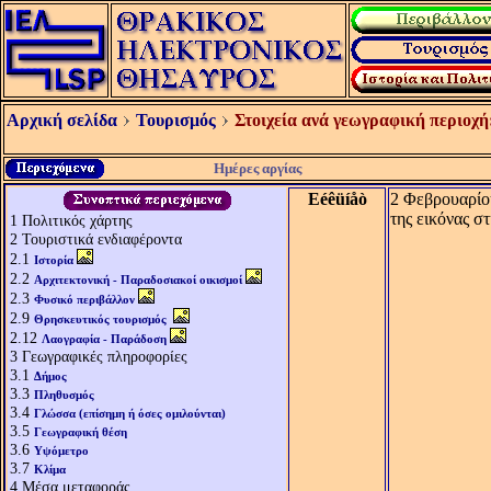
Αρχική σελίδα
Τουρισμός
Στοιχεία ανά γεωγραφική περιοχή
Ημέρες αργίας
Eéêüíåò
2 Φεβρουαρίο
της εικόνας στ
1
Πολιτικός χάρτης
2
Τουριστικά ενδιαφέροντα
2.1
Ιστορία
2.2
Αρχιτεκτονική - Παραδοσιακοί οικισμοί
2.3
Φυσικό περιβάλλον
2.9
Θρησκευτικός τουρισμός
2.12
Λαογραφία - Παράδοση
3
Γεωγραφικές πληροφορίες
3.1
Δήμος
3.3
Πληθυσμός
3.4
Γλώσσα (επίσημη ή όσες ομιλούνται)
3.5
Γεωγραφική θέση
3.6
Υψόμετρο
3.7
Κλίμα
4
Μέσα μεταφοράς