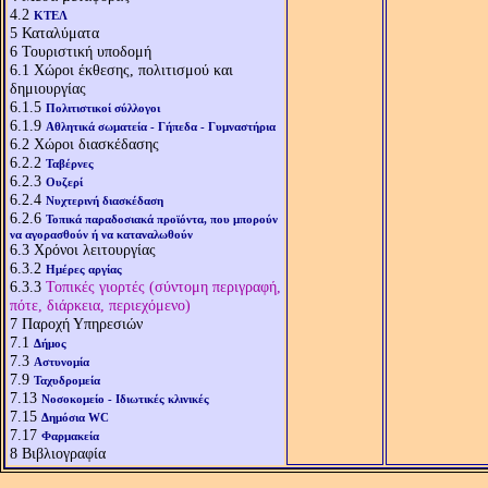
4.2
ΚΤΕΛ
5
Καταλύματα
6
Τουριστική υποδομή
6.1
Χώροι έκθεσης, πολιτισμού και
δημιουργίας
6.1.5
Πολιτιστικοί σύλλογοι
6.1.9
Αθλητικά σωματεία - Γήπεδα - Γυμναστήρια
6.2
Χώροι διασκέδασης
6.2.2
Ταβέρνες
6.2.3
Ουζερί
6.2.4
Νυχτερινή διασκέδαση
6.2.6
Τοπικά παραδοσιακά προϊόντα, που μπορούν
να αγορασθούν ή να καταναλωθούν
6.3
Χρόνοι λειτουργίας
6.3.2
Ημέρες αργίας
6.3.3
Τοπικές γιορτές (σύντομη περιγραφή,
πότε, διάρκεια, περιεχόμενο)
7
Παροχή Υπηρεσιών
7.1
Δήμος
7.3
Αστυνομία
7.9
Ταχυδρομεία
7.13
Νοσοκομείο - Ιδιωτικές κλινικές
7.15
Δημόσια WC
7.17
Φαρμακεία
8
Βιβλιογραφία