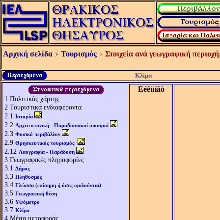
Αρχική σελίδα
Τουρισμός
Στοιχεία ανά γεωγραφική περιοχή
Κλίμα
Eéêüíåò
1
Πολιτικός χάρτης
2
Τουριστικά ενδιαφέροντα
2.1
Ιστορία
2.2
Αρχιτεκτονική - Παραδοσιακοί οικισμοί
2.3
Φυσικό περιβάλλον
2.9
Θρησκευτικός τουρισμός
2.12
Λαογραφία - Παράδοση
3
Γεωγραφικές πληροφορίες
3.1
Δήμος
3.3
Πληθυσμός
3.4
Γλώσσα (επίσημη ή όσες ομιλούνται)
3.5
Γεωγραφική θέση
3.6
Υψόμετρο
3.7
Κλίμα
4
Μέσα μεταφοράς