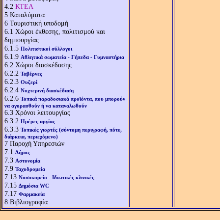
4.2
ΚΤΕΛ
5
Καταλύματα
6
Τουριστική υποδομή
6.1
Χώροι έκθεσης, πολιτισμού και
δημιουργίας
6.1.5
Πολιτιστικοί σύλλογοι
6.1.9
Αθλητικά σωματεία - Γήπεδα - Γυμναστήρια
6.2
Χώροι διασκέδασης
6.2.2
Ταβέρνες
6.2.3
Ουζερί
6.2.4
Νυχτερινή διασκέδαση
6.2.6
Τοπικά παραδοσιακά προϊόντα, που μπορούν
να αγορασθούν ή να καταναλωθούν
6.3
Χρόνοι λειτουργίας
6.3.2
Ημέρες αργίας
6.3.3
Τοπικές γιορτές (σύντομη περιγραφή, πότε,
διάρκεια, περιεχόμενο)
7
Παροχή Υπηρεσιών
7.1
Δήμος
7.3
Αστυνομία
7.9
Ταχυδρομεία
7.13
Νοσοκομείο - Ιδιωτικές κλινικές
7.15
Δημόσια WC
7.17
Φαρμακεία
8
Βιβλιογραφία