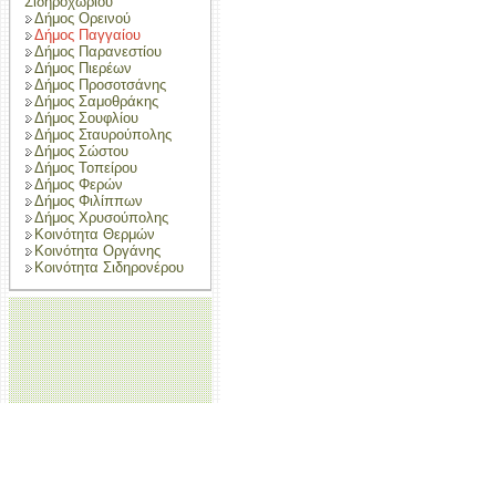
Σιδηροχωρίου
Δήμος Ορεινού
Δήμος Παγγαίου
Δήμος Παρανεστίου
Δήμος Πιερέων
Δήμος Προσοτσάνης
Δήμος Σαμοθράκης
Δήμος Σουφλίου
Δήμος Σταυρούπολης
Δήμος Σώστου
Δήμος Τοπείρου
Δήμος Φερών
Δήμος Φιλίππων
Δήμος Χρυσούπολης
Κοινότητα Θερμών
Κοινότητα Οργάνης
Κοινότητα Σιδηρονέρου