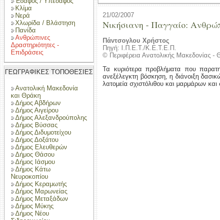
Έδαφος / Υπέδαφος
Κλίμα
21/02/2007
Νερά
Νικήσιανη - Παγγαίο: Ανθρώ
Χλωρίδα / Βλάστηση
Πανίδα
Ανθρώπινες
Πάντσογλου Χρήστος
Δραστηριότητες -
Πηγή: Ι.Π.Ε.Τ./Κ.Ε.Τ.Ε.Π.
Επιδράσεις
© Περιφέρεια Ανατολικής Μακεδονίας - 
Τα κυριότερα προβλήματα που παρατηρ
ΓΕΩΓΡΑΦΙΚΕΣ ΤΟΠΟΘΕΣΙΕΣ
ανεξέλεγκτη βόσκηση, η διάνοιξη δασι
λατομεία σχιστόλιθου και μαρμάρων και 
Ανατολική Μακεδονία
και Θράκη
Δήμος Αβδήρων
Δήμος Αιγείρου
Δήμος Αλεξανδρούπολης
Δήμος Βύσσας
Δήμος Διδυμοτείχου
Δήμος Δοξάτου
Δήμος Ελευθερών
Δήμος Θάσου
Δήμος Ιάσμου
Δήμος Κάτω
Νευροκοπίου
Δήμος Κεραμωτής
Δήμος Μαρωνείας
Δήμος Μεταξάδων
Δήμος Μύκης
Δήμος Νέου