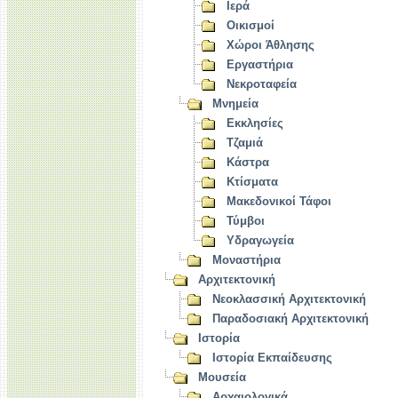
Ιερά
Οικισμοί
Χώροι Άθλησης
Εργαστήρια
Νεκροταφεία
Μνημεία
Εκκλησίες
Τζαμιά
Κάστρα
Κτίσματα
Μακεδονικοί Τάφοι
Τύμβοι
Υδραγωγεία
Μοναστήρια
Αρχιτεκτονική
Νεοκλασσική Αρχιτεκτονική
Παραδοσιακή Αρχιτεκτονική
Ιστορία
Ιστορία Εκπαίδευσης
Μουσεία
Αρχαιολογικά