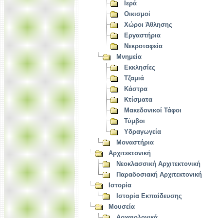
Ιερά
Οικισμοί
Χώροι Άθλησης
Εργαστήρια
Νεκροταφεία
Μνημεία
Εκκλησίες
Τζαμιά
Κάστρα
Κτίσματα
Μακεδονικοί Τάφοι
Τύμβοι
Υδραγωγεία
Μοναστήρια
Αρχιτεκτονική
Νεοκλασσική Αρχιτεκτονική
Παραδοσιακή Αρχιτεκτονική
Ιστορία
Ιστορία Εκπαίδευσης
Μουσεία
Αρχαιολογικά