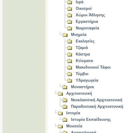
Ιερά
Οικισμοί
Χώροι Άθλησης
Εργαστήρια
Νεκροταφεία
Μνημεία
Εκκλησίες
Τζαμιά
Κάστρα
Κτίσματα
Μακεδονικοί Τάφοι
Τύμβοι
Υδραγωγεία
Μοναστήρια
Αρχιτεκτονική
Νεοκλασσική Αρχιτεκτονική
Παραδοσιακή Αρχιτεκτονική
Ιστορία
Ιστορία Εκπαίδευσης
Μουσεία
Αρχαιολογικά