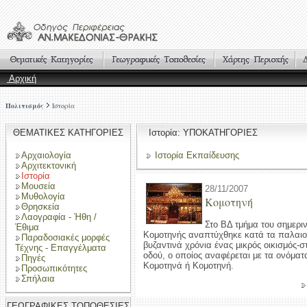
Αρχική
Πολιτισμός
Ιστορία
ΘΕΜΑΤΙΚΕΣ ΚΑΤΗΓΟΡΙΕΣ
Ιστορία: ΥΠΟΚΑΤΗΓΟΡΙΕΣ
Αρχαιολογία
Ιστορία Εκπαίδευσης
Αρχιτεκτονική
Ιστορία
Μουσεία
28/11/2007
Μυθολογία
Κομοτηνή
Θρησκεία
Λαογραφία - Ήθη /
Στο BΔ τμήμα του σημερι
Έθιμα
Kομοτηνής αναπτύχθηκε κατά τα παλαιοχ
Παραδοσιακές μορφές
βυζαντινά χρόνια ένας μικρός οικισμός-σ
Τέχνης - Επαγγέλματα
οδού, ο οποίος αναφέρεται με τα ονόμα
Πηγές
Kομοτηνά ή Kομοτηνή.
Προσωπικότητες
Σπήλαια
ΓΕΩΓΡΑΦΙΚΕΣ ΤΟΠΟΘΕΣΙΕΣ