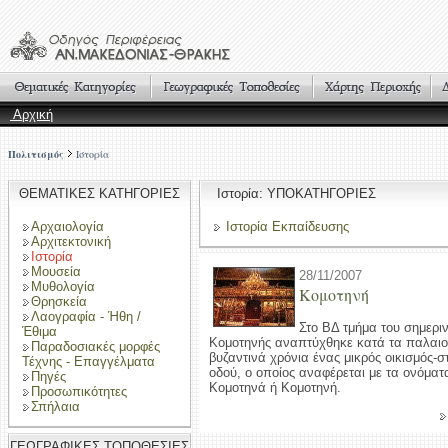
Αρχική
Πολιτισμός
Ιστορία
ΘΕΜΑΤΙΚΕΣ ΚΑΤΗΓΟΡΙΕΣ
Ιστορία: ΥΠΟΚΑΤΗΓΟΡΙΕΣ
Αρχαιολογία
Ιστορία Εκπαίδευσης
Αρχιτεκτονική
Ιστορία
Μουσεία
28/11/2007
Μυθολογία
Κομοτηνή
Θρησκεία
Λαογραφία - Ήθη /
Στο BΔ τμήμα του σημερι
Έθιμα
Kομοτηνής αναπτύχθηκε κατά τα παλαιοχ
Παραδοσιακές μορφές
βυζαντινά χρόνια ένας μικρός οικισμός-σ
Τέχνης - Επαγγέλματα
οδού, ο οποίος αναφέρεται με τα ονόμα
Πηγές
Kομοτηνά ή Kομοτηνή.
Προσωπικότητες
Σπήλαια
ΓΕΩΓΡΑΦΙΚΕΣ ΤΟΠΟΘΕΣΙΕΣ