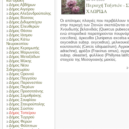
και Θράκη
Περιοχή Τοξοτών - 
Δήμος Αβδήρων
Δήμος Αιγείρου
ΧΛΩΡΙΔΑ
Δήμος Αλεξανδρούπολης
Δήμος Βύσσας
Οι απότομες πλαγιές που περιβάλλουν τ
Δήμος Διδυμοτείχου
στην περιοχή των Στενών σκεπάζονται 
Δήμος Ελευθερών
Χνουδωτής βελανιδιάς (Quercus pubescen
Δήμος Θάσου
ενώ σποραδικά παρατηρούνται πουρνάρ
Δήμος Ιάσμου
coccifera), άρκευθοι (Juniperus excelsa 
Δήμος Κάτω
oxycedrus subsp. oxycedrus), μελικουκιές 
Νευροκοπίου
κουτσουπιές (Cercis siliquastrum), Αγριο
Δήμος Κεραμωτής
adrachne), φράξοι (Fraxinus ornus), αγρι
Δήμος Μαρωνείας
subsp. oleaster), φυλλίκια (Phillyrea latif
Δήμος Μεταξάδων
στοιχεία της Μεσογειακής μακίας.
Δήμος Μύκης
Δήμος Νέου
Σιδηροχωρίου
Δήμος Ορεινού
Δήμος Παγγαίου
Δήμος Παρανεστίου
Δήμος Πιερέων
Δήμος Προσοτσάνης
Δήμος Σαμοθράκης
Δήμος Σουφλίου
Δήμος Σταυρούπολης
Δήμος Σώστου
Δήμος Τοπείρου
Δήμος Τυχερού
Δήμος Φερών
Δήμος Φιλίππων