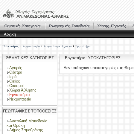
Αρχική
Πολιτισμός
Αρχαιολογία
Αρχαιολογικοί χώροι
Εργαστήρια
ΘΕΜΑΤΙΚΕΣ ΚΑΤΗΓΟΡΙΕΣ
Εργαστήρια: ΥΠΟΚΑΤΗΓΟΡΙΕΣ
Αγορές
Δεν υπάρχουν υποκατηγορίες στη Θεματ
Θέατρα
Ιερά
Οικίες
Οικισμοί
Χώροι Άθλησης
Εργαστήρια
Νεκροταφεία
ΓΕΩΓΡΑΦΙΚΕΣ ΤΟΠΟΘΕΣΙΕΣ
Ανατολική Μακεδονία
και Θράκη
Δήμος Σαμοθράκης