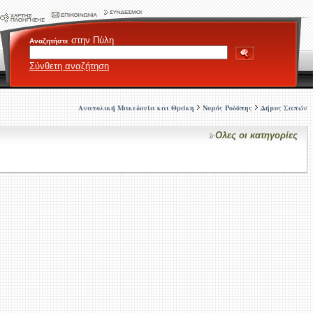
στην Πύλη
Αναζητήστε
Σύνθετη αναζήτηση
Ανατολική Μακεδονία και Θράκη
Νομός Ροδόπης
Δήμος Σαπών
Ολες οι κατηγορίες