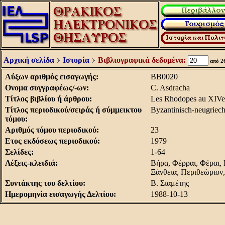
Αρχική σελίδα
Ιστορία
Βιβλιογραφικά δεδομένα:
από 2
Aύξων αριθμός εισαγωγής:
BB0020
Oνομα συγγραφέως/-ων:
C. Asdracha
Tίτλος βιβλίου ή άρθρου:
Les Rhodopes au XIVe s
Tίτλος περιοδικού/σειράς ή σύμμεικτου
Byzantinisch-neugriech
τόμου:
Aριθμός τόμου περιοδικού:
23
Eτος εκδόσεως περιοδικού:
1979
Σελίδες:
1-64
Λέξεις-κλειδιά:
Βήρα, Φέρραι, Φέραι, 
Ξάνθεια, Περιθεώριον
Συντάκτης του δελτίου:
Β. Σιαμέτης
Hμερομηνία εισαγωγής Δελτίου:
1988-10-13