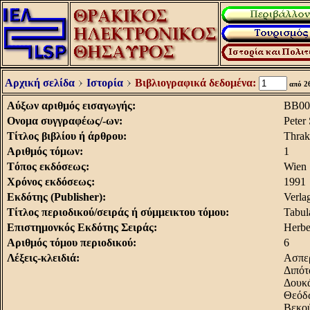
Αρχική σελίδα
Ιστορία
Βιβλιογραφικά δεδομένα:
από 2
Aύξων αριθμός εισαγωγής:
BB00
Oνομα συγγραφέως/-ων:
Peter 
Tίτλος βιβλίου ή άρθρου:
Thrak
Aριθμός τόμων:
1
Tόπος εκδόσεως:
Wien
Xρόνος εκδόσεως:
1991
Eκδότης (Publisher):
Verla
Tίτλος περιοδικού/σειράς ή σύμμεικτου τόμου:
Tabul
Eπιστημονκός Εκδότης Σειράς:
Herbe
Aριθμός τόμου περιοδικού:
6
Λέξεις-κλειδιά:
Ασπερ
Διπότ
Δουκά
Θεόδω
Βεκού