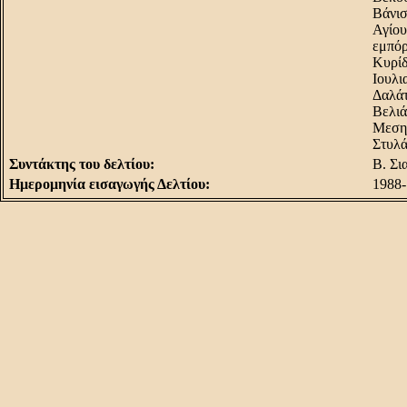
Βάνισ
Αγίου
εμπόρ
Κυρίδ
Ιουλι
Δαλάτ
Βελιά
Μεσημ
Στυλά
Συντάκτης του δελτίου:
Β. Σι
Hμερομηνία εισαγωγής Δελτίου:
1988-