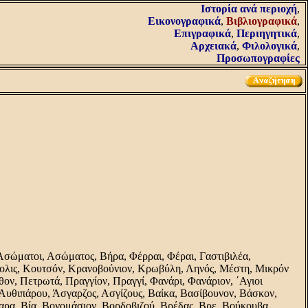
Iστορία ανά περιοχή
,
Εικονογραφικά
,
Βιβλιογραφικά
,
Επιγραφικά
,
Περιηγητικά
,
Αρχειακά
,
Φιλολογικά
,
Προσωπογραφίες
Ασώματοι, Ασώματος, Βήρα, Φέρραι, Φέραι, Γαστιβιλέα,
πολις, Κουτσόν, Κρανοβούνιον, Κρωβύλη, Ληνός, Μέστη, Μικρόν
ν, Πετρωτά, Πραγγίον, Πραγγί, Φανάρι, Φανάριον, ΄Αγιοι
υθιπάρου, Άσγαρζος, Ασγίζους, Βαίκα, Βασίβουνον, Βάσκον,
αρα, Βία, Βονομάσιον, Βορδοβιζού, Βρέδας, Βρε, Βούκουβα,