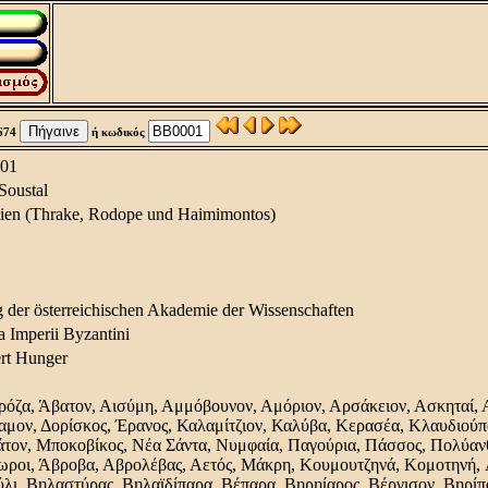
674
ή κωδικός
01
Soustal
ien (Thrake, Rodope und Haimimontos)
g der österreichischen Akademie der Wissenschaften
a Imperii Byzantini
rt Hunger
όζα, Άβατον, Αισύμη, Αμμόβουνον, Αμόριον, Αρσάκειον, Ασκηταί, 
αμον, Δορίσκος, Έρανος, Καλαμίτζιον, Καλύβα, Κερασέα, Κλαυδιού
τον, Μποκοβίκος, Νέα Σάντα, Νυμφαία, Παγούρια, Πάσσος, Πολύανθο
ροι, Άβροβα, Αβρολέβας, Αετός, Μάκρη, Κουμουτζηνά, Κομοτηνή, A
λι, Βηλαστύρας, Βηλαϊδίπαρα, Βέπαρα, Βηρηίαρος, Βέργισον, Βηρίπ