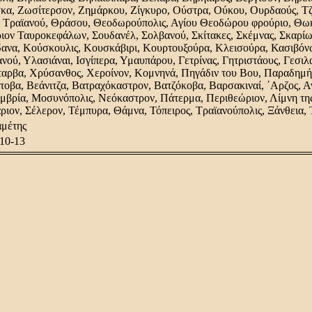
κα, Ζωσίτερσον, Ζημάρκου, Ζίγκυρο, Ούστρα, Ούκου, Ουρδαούς, Τζι
 Τραϊανού, Θράσου, Θεοδωρούπολις, Αγίου Θεοδώρου φρούριο, Θωκ
ιον Ταυροκεφάλων, Σουδανέλ, Σολβανού, Σκίτακες, Σκέμνας, Σκαρί
ανα, Κούσκουλις, Κουσκάβιρι, Κουρτουξούρα, Κλεισούρα, Κασιβόν
ανού, Υλασιάναι, Ισγίπερα, Υμαυπάρου, Γετρίνας, Γητριστάους, Γεσιλα
αρβα, Χρύσανθος, Χεροίνον, Κομνηνά, Πηγάδιν του Βου, Παραδημή,
τοβα, Βεάνιτζα, Βατραχόκαστρον, Βατζόκοβα, Βαρσακιναί, ΄Αρζος, Αν
βρία, Μοσυνόπολις, Νεόκαστρον, Πάτερμα, Περιθεώριον, Λίμνη της
ριον, Σέλερον, Τέμπυρα, Θάμνα, Τόπειρος, Τραϊανούπολις, Ξάνθεια,
αμέτης
10-13