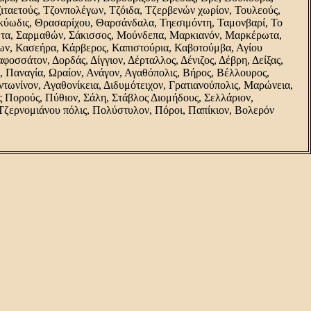
ταετούς, Τζονπολέγων, Τζόιδα, Τζερβενών χωρίον, Τουλεούς,
ύωδις, Θρασαρίχου, Θαρσάνδαλα, Τηεσιμόντη, Ταμονβαρί, Το
ωτα, Σαρμαθών, Σάκισσος, Μούνδεπα, Μαρκιανόν, Μαρκέρωτα,
ων, Κασεήρα, Κάρβερος, Καπιστούρια, Καβοτούμβα, Αγίου
φοσσάτον, Δορδάς, Δίγγιον, Δέρταλλος, Δένιζος, Δέβρη, Δείξας,
 Παναγία, Ωραίον, Ανάγον, Αγαθόπολις, Βήρος, Βέλλουρος,
τωνίνον, Αγαθονίκεια, Διδυμότειχον, Γρατιανούπολις, Μαρώνεια,
 Πορούς, Πύθιον, Σάλη, Στάβλος Διομήδους, Σελλάριον,
 Τζερνομιάνου πόλις, Πολύστυλον, Πόροι, Παπίκιον, Βολερόν