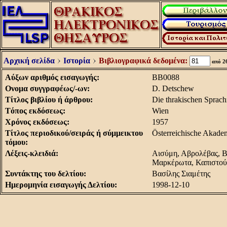
Αρχική σελίδα
Ιστορία
Βιβλιογραφικά δεδομένα:
από 2
Aύξων αριθμός εισαγωγής:
BB0088
Oνομα συγγραφέως/-ων:
D. Detschew
Tίτλος βιβλίου ή άρθρου:
Die thrakischen Sprachr
Tόπος εκδόσεως:
Wien
Xρόνος εκδόσεως:
1957
Tίτλος περιοδικού/σειράς ή σύμμεικτου
Österreichische Akadem
τόμου:
Λέξεις-κλειδιά:
Αισύμη, Αβρολέβας, Β
Μαρκέρωτα, Καπιστούρ
Συντάκτης του δελτίου:
Βασίλης Σιαμέτης
Hμερομηνία εισαγωγής Δελτίου:
1998-12-10