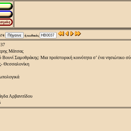
674
ή κωδικός
37
τρης Μάτσας
 Βουνί Σαμοθράκης: Μια προϊστορική κοινότητα σ’ ένα νησιώτικο σ
ς- Θεσσαλονίκη
ωπολογικά
γδα Αρβανιτίδου
6