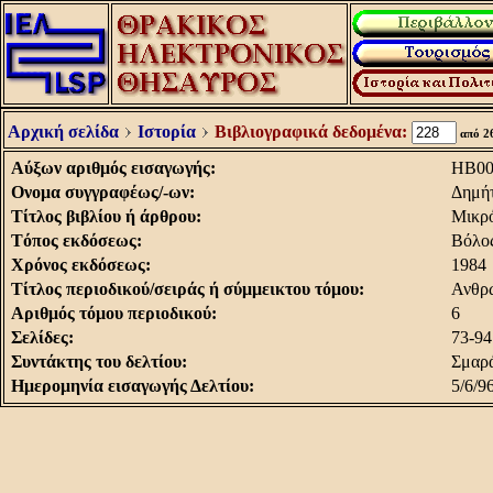
Αρχική σελίδα
Ιστορία
Βιβλιογραφικά δεδομένα:
από 2
Aύξων αριθμός εισαγωγής:
HB00
Oνομα συγγραφέως/-ων:
Δημή
Tίτλος βιβλίου ή άρθρου:
Μικρό
Tόπος εκδόσεως:
Βόλο
Xρόνος εκδόσεως:
1984
Tίτλος περιοδικού/σειράς ή σύμμεικτου τόμου:
Ανθρ
Aριθμός τόμου περιοδικού:
6
Σελίδες:
73-94
Συντάκτης του δελτίου:
Σμαρά
Hμερομηνία εισαγωγής Δελτίου:
5/6/9