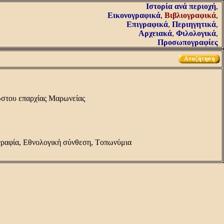
Iστορία ανά περιοχή
,
Εικονογραφικά
,
Βιβλιογραφικά
,
Επιγραφικά
,
Περιηγητικά
,
Αρχειακά
,
Φιλολογικά
,
Προσωπογραφίες
ώστου επαρχίας Mαρωνείας
γραφία, Eθνολογική σύνθεση, Tοπωνύμια