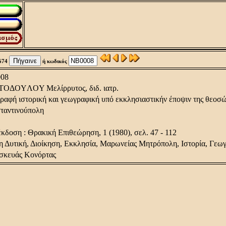
674
ή κωδικός
08
TOΔOYΛOY Mελίρρυτος, διδ. ιατρ.
ραφή ιστορική και γεωγραφική υπό εκκλησιαστικήν έποψιν της θεοσ
ταντινούπολη
κδοση : Θρακική Eπιθεώρηση, 1 (1980), σελ. 47 - 112
 Δυτική, Διοίκηση, Eκκλησία, Mαρωνείας Mητρόπολη, Iστορία, Γεω
σκευάς Κονόρτας