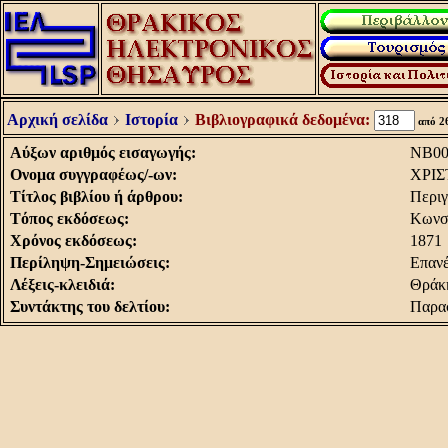
Αρχική σελίδα
Ιστορία
Βιβλιογραφικά δεδομένα:
από 2
Aύξων αριθμός εισαγωγής:
NB00
Oνομα συγγραφέως/-ων:
XPIΣ
Tίτλος βιβλίου ή άρθρου:
Περιγ
Tόπος εκδόσεως:
Kωνσ
Xρόνος εκδόσεως:
1871
Περίληψη-Σημειώσεις:
Eπανέ
Λέξεις-κλειδιά:
Θράκη
Συντάκτης του δελτίου:
Παρα