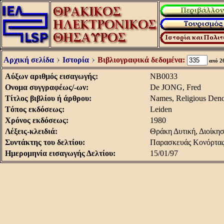
Αρχική σελίδα
Ιστορία
Βιβλιογραφικά δεδομένα:
από 2
Aύξων αριθμός εισαγωγής:
NB0033
Oνομα συγγραφέως/-ων:
De JONG, Fred
Tίτλος βιβλίου ή άρθρου:
Names, Religious Denom
Tόπος εκδόσεως:
Leiden
Xρόνος εκδόσεως:
1980
Λέξεις-κλειδιά:
Θράκη Δυτική, Διοίκη
Συντάκτης του δελτίου:
Παρασκευάς Κονόρτα
Hμερομηνία εισαγωγής Δελτίου:
15/01/97