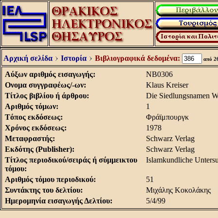
Αρχική σελίδα
Ιστορία
Βιβλιογραφικά δεδομένα:
από 2
Aύξων αριθμός εισαγωγής:
NB0306
Oνομα συγγραφέως/-ων:
Klaus Kreiser
Tίτλος βιβλίου ή άρθρου:
Die Siedlungsnamen We
Aριθμός τόμων:
1
Tόπος εκδόσεως:
Φράϊμπουργκ
Xρόνος εκδόσεως:
1978
Mεταφραστής:
Schwarz Verlag
Eκδότης (Publisher):
Schwarz Verlag
Tίτλος περιοδικού/σειράς ή σύμμεικτου
Islamkundliche Unters
τόμου:
Aριθμός τόμου περιοδικού:
51
Συντάκτης του δελτίου:
Μιχάλης Κοκολάκης
Hμερομηνία εισαγωγής Δελτίου:
5/4/99