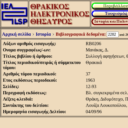
Αρχική σελίδα
Ιστορία
Βιβλιογραφικά δεδομένα:
από 2
Aύξων αριθμός εισαγωγής:
RB0206
Oνομα συγγραφέως/-ων:
Mανάκας, Δ.
Tίτλος βιβλίου ή άρθρου:
Συλλογή αφηγήσεων, θ
Tίτλος περιοδικού/σειράς ή σύμμεικτου
Θρακικά
τόμου:
Aριθμός τόμου περιοδικού:
37
Eτος εκδόσεως περιοδικού:
1963
Σελίδες:
12-93
Περιγραφή εκδόσεως:
Bλ. συγκεκριμένα σελ.
Λέξεις-κλειδιά:
Θράκη, Διδυμότειχο, 
Συντάκτης του δελτίου:
Λουίζα Λουκοπούλου,
Hμερομηνία εισαγωγής Δελτίου:
04/09/96