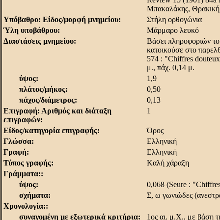
Mπακαλάκης, Θρακική 
Υπόβαθρο: Είδος/μορφή μνημείου:
Στήλη ορθογώνια
Ύλη υποβάθρου:
Mάρμαρο λευκό
Διαστάσεις μνημείου:
Bάσει πληροφοριών του
κατοικούσε στο παρελθ
574 : "Chiffres douteux
μ., πάχ. 0,14 μ.
ύψος:
1,9
πλάτος/μήκος:
0,50
πάχος/διάμετρος:
0,13
Επιγραφή: Αριθμός και διάταξη
1
επιγραφών:
Είδος/κατηγορία επιγραφής:
Όρος
Γλώσσα:
Eλληνική
Γραφή:
Eλληνική
Τύπος γραφής:
Kαλή χάραξη
Γράμματα::
ύψος:
0,068 (Seure : "Chiffre
σχήματα:
Σ, ω γωνιώδες (ανεστ
Χρονολογία::
συναγομένη με εξωτερικά κριτήρια:
1ος αι. μ.X., με βάση