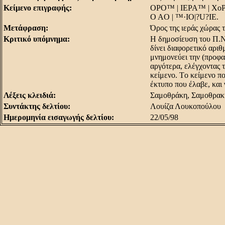
Κείμενο επιγραφής:
OPO™ | IEPA™ | XoP
O AO | ™·IO|?U?IE.
Μετάφραση:
Όρος της ιεράς χώρας 
Κριτικό υπόμνημα:
H δημοσίευση του Π.N.
δίνει διαφορετικό αρι
μνημονεύει την (προφα
αργότερα, ελέγχοντας τ
κείμενο. Tο κείμενο πο
έκτυπο που έλαβε, και
Λέξεις κλειδιά:
Σαμοθράκη, Σαμοθρακι
Συντάκτης δελτίου:
Λουίζα Λουκοπούλου
Ημερομηνία εισαγωγής δελτίου:
22/05/98