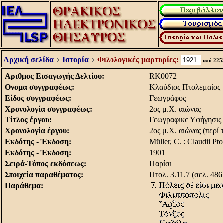
Αρχική σελίδα
Ιστορία
Φιλολογικές μαρτυρίες:
από 22
Aριθμος Eισαγωγής Δελτίου:
RK0072
Oνομα συγγραφέως:
Kλαύδιος Πτολεμαίος
Είδος συγγραφέως:
Γεωγράφος
Χρονολογία συγγραφέως:
2ος μ.X. αιώνας
Τίτλος έργου:
Γεωγραφικc Yφήγησις
Χρονολογία έργου:
2ος μ.X. αιώνας (περί 
Εκδότης - Έκδοση:
Müller, C. : Claudii P
Εκδότης - Έκδοση:
1901
Σειρά-Τόπος εκδόσεως:
Παρίσι
Στοιχεία παραθέματος:
Πτολ. 3.11.7 (σελ. 486
Παράθεμα: